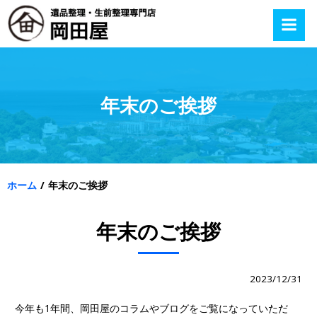
コ
ン
テ
ン
ツ
へ
年末のご挨拶
ス
キ
ッ
プ
ホーム
年末のご挨拶
年末のご挨拶
2023/12/31
今年も1年間、岡田屋のコラムやブログをご覧になっていただ